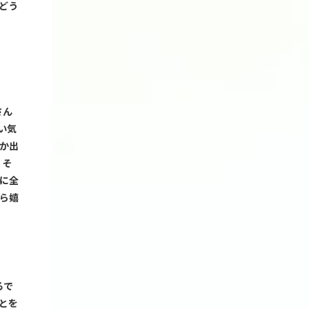
どう
さん
い気
か出
、そ
に全
ら嬉
るで
とを