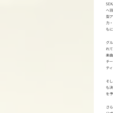
SE
へ羽
型ア
力・
もに
グル
れて
楽曲
チー
テ
そし
も決
を予
さら