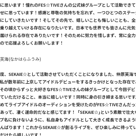
に思います！憧れの
FES
☆
TIVE
さんの公式妹グループとして活動できて
せに思っています！感謝と尊敬の気持ちを忘れず、一つひとつのステー
にしていきたいです！そしてその先で、嬉しいことも悔しいことも、全
乗り越えていける存在になりたいです。日本でも世界でも皆さんに元気
届けられる存在でありたいです！そのために努力を惜しまず、常に全力
ので応援よろしくお願いします！
芙海(なかはらふうみ)
度、
SEKAIE
☆として活動させていただくことになりました、仲原芙海
私が数年前に上京してアイドルデビューをするきっかけとなった存在で
その頃からずっと大好きな
FES
☆
TIVE
さんの妹グループとして今回デビ
ていただけること、本当に嬉しいです！
同時に身の引き締まる思いです
めてライブアイドルのオーディションを受けたのが
FES
☆
TIVE
さんだっ
あって、凄く運命的だなと感じてます！
「
SEKAIE
☆｣という素敵で壮大
プ名に負けないように、私自身もアイドルとして大きく成長できるよう
んばります！これから
SEKAIE
☆が創るライブを、ぜひ楽しみに待って
だけたら嬉しいです！