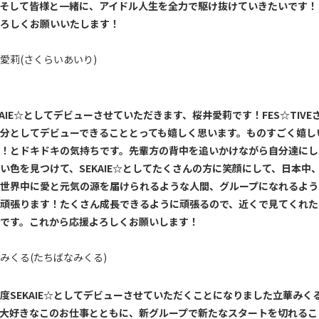
そして皆様と一緒に、アイドル人生を全力で駆け抜けていきたいです！
ろしくお願いいたします！
愛莉(さくらいあいり)
AIE
☆としてデビューさせていただきます、桜井愛莉です！
FES
☆
TIVE
分としてデビューできることとっても嬉しく思います。ものすごく嬉し
！とドキドキの気持ちです。先輩方の背中を追いかけながら自分達にし
い色を見つけて、
SEKAIE
☆としてたくさんの方に笑顔にして、日本中
世界中に愛と元気の源を届けられるような人間、グループになれるよう
頑張ります！たくさん成長できるように頑張るので、近くで見てくれた
です。これから応援よろしくお願いします！
みくる(たちばなみくる)
度
SEKAIE
☆としてデビューさせていただくことになりました立華みく
大好きなこのお仕事とともに、新グループで新たなスタートを切れるこ