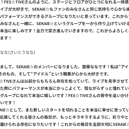
！
FES
☆
TIVE
さんのように、ステージとフロアがひとつになれる一体感
イブが大好きで、
SEKAIE
☆もファンのみなさんと同じ気持ちで心から
パフォーマンスができるグループになりたいと思っています。これから
みなさんと一緒に、
SEKAIE
☆というグループを一から作り上げていけ
本当に楽しみです！全力で突き進んでいきますので、これからよろしく
ます！
なな(さいとうなな)
まして。
SEKAIE
☆のメンバーになりました、齋藤ななです！私は
“
アイ
そのもの、そして
“
アイドル
”
という職業が心から大好きです。
☆
TIVE
さんは以前からもちろん存在を知っていて、ライブを見学させて
た際にパフォーマンスが本当にかっこよくて、陰ながらずっと憧れてい
グループになれて本当に嬉しいです！
FES
☆
TIVE
さんの背中を追いかけ
いです！
AIE
☆として、また新しいスタートを切れることを本当に幸せに思って
応援してくれる皆さんの毎日が、もっとキラキラするように、彩りやと
届けられる存在になりたいです！これからの毎日を全部大切に
SEKAIE