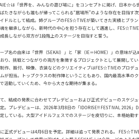
KAIE☆は「世界を、みんなの遊び場に」をコンセプトに掲げ、日本から
ばたきながらも誰もが帰ってこられる“居場所”のような存在を目指す次
イドルとして結成。姉グループのFES☆TIVEが築いてきた実績とブラン
魂を継承しながら、新時代の中心を担う存在として邁進し、FES☆TIV
成長しながら双方が1段階上のステージを目指すと誓う。
ープ名の由来は「世界（SEKAI）」と「家（IE＝HOME）」の意味が込
おり、挑戦とつながりの両方を象徴するプロジェクトとして展開してい
制作、振付、映像、衣装などのクリエイティブはFES☆TIVEのプロデ
ムが担当。トップクラスの制作陣ということもあり、国内最高水準のク
ィで活動していくため、今から大きな期待が集まる。
て、結成の発表に合わせてプレデビューおよび正式デビューのスケジュ
定。プレデビューは、2026年3月8日の「IDORISE!! FESTIVAL 2026」D
定している。大型アイドルフェスでのステージを皮切りに、本格始動す
に正式デビューは4月6日を予定。詳細は追って発表される。 FES☆TIV