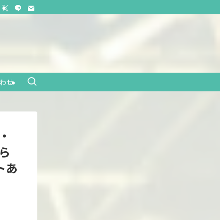
わせ
成・
ら
トあ