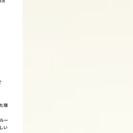
躍進
で
た環
ルー
しい