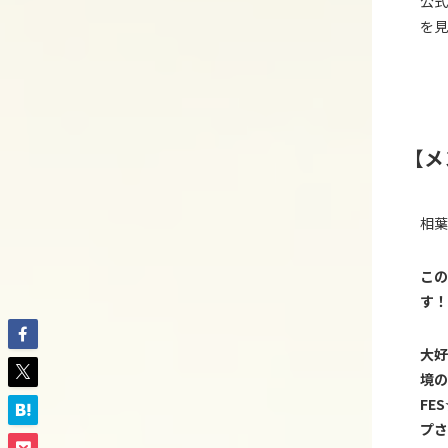
公式
を見
【メ
相葉
この
す！
大好
境の
FES
プさ