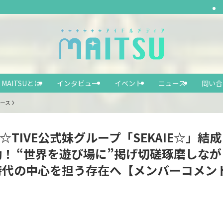
MAITSUとは
インタビュー
イベント
ニュース
問い合
ース
S☆TIVE公式妹グループ「SEKAIE☆」結
動！ “世界を遊び場に”掲げ切磋琢磨しなが
時代の中心を担う存在へ【メンバーコメン
】