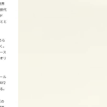
世界
世代
ド
Eとと
めら
く。
ュース
オリ
ール
AY2
る。
Eの