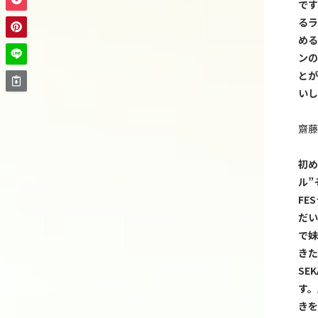
です
るラ
める
ンの
とが
いし
齋藤
初め
ル
”
FES
だい
で妹
きた
SEK
す。
きを