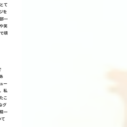
とて
ジを
部一
や笑
で頑
で
あ
ュー
。
私
たこ
なグ
精一
いて