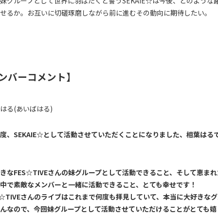
妹グループとして世界に羽ばたくと誓うSEKAIE☆は今後、どのような
せるか。お互いに切磋琢磨しながら前に進むその動向に期待したい。
ンバーコメント】
はる(あいばはる)
度、
SEKAIE
☆として活動させていただくことになりました、相葉はる
きな
FES
☆
TIVE
さんの妹グループとして活動できること、そして恵まれ
中で素敵なメンバーと一緒に活動できること、とても幸せです！
☆
TIVE
さんのライブはこれまで何度も拝見していて、本当に大好きなグ
んなので、今回妹グループとして活動させていただけることがとても嬉