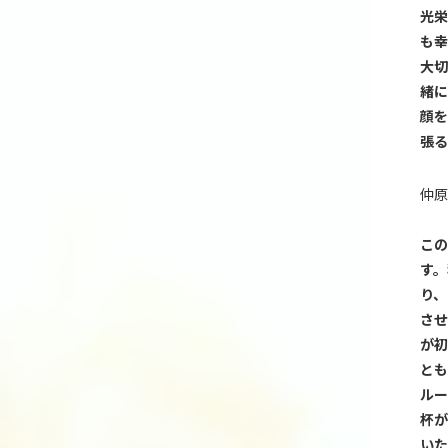
光栄
も幸
大切
緒に
顔を
張る
仲原
この
す。
り、
させ
が初
とも
ルー
杯が
いた