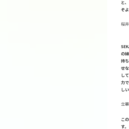
と、
ぞよ
桜井
SEK
の妹
持ち
せな
して
力で
しい
立華
この
す。