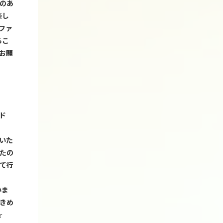
のあ
楽し
ファ
るこ
お願
ド
いた
たの
て行
いま
きめ
☆