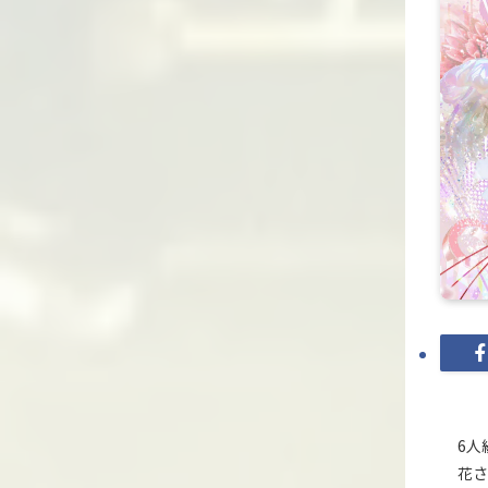
6人
花さ