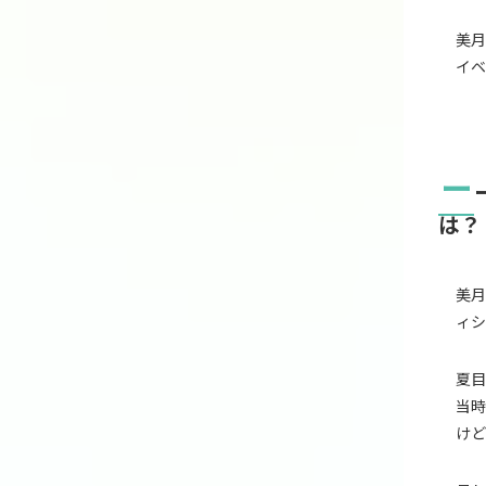
美月
イベ
ー
は？
美月
ィシ
夏目
当時
けど