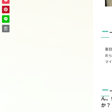
ー
夏目
めら
マイ
ー
ん。
か？