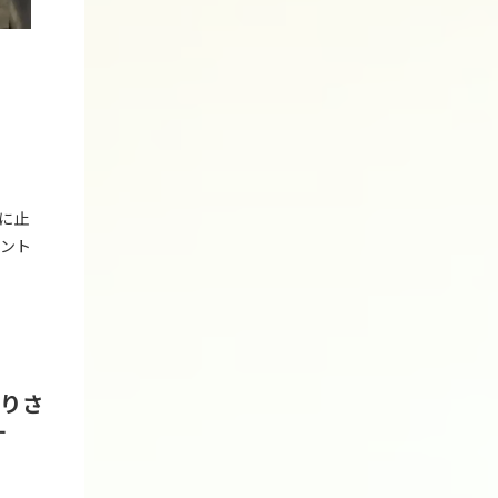
に止
ント
ありさ
す