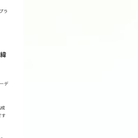
プラ
経緯
ーデ
結成
です