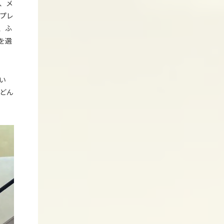
、メ
プレ
、ふ
を選
い
どん