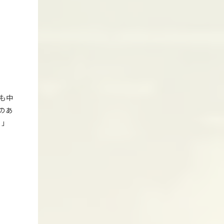
も中
のあ
？」