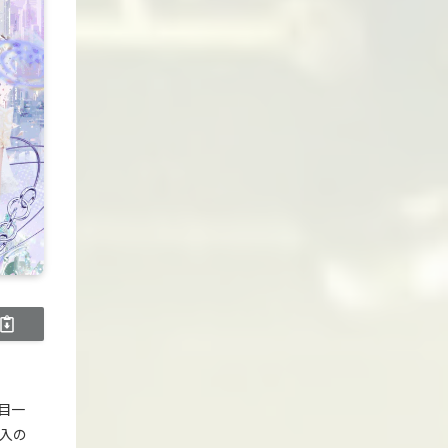
目一
入の