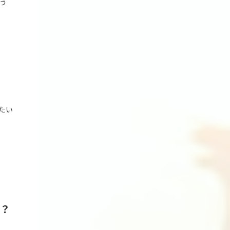
う
たい
か？