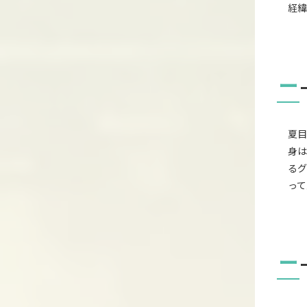
経緯
ー
夏目
身は
るグ
って
ー