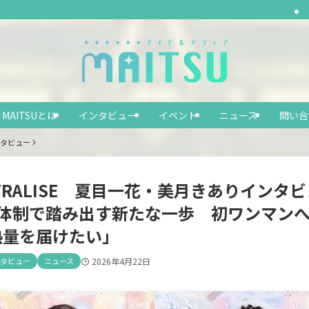
MAITSUとは
インタビュー
イベント
ニュース
問い合
タビュー
FRALISE 夏目一花・美月きありインタ
人体制で踏み出す新たな一歩 初ワンマン
熱量を届けたい」
タビュー
ニュース
2026年4月22日