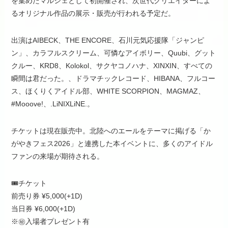
を集めたマルシェとして初開催され、次世代クリエイターによ
るオリジナル作品の展示・販売が行われる予定だ。
出演はAIBECK、THE ENCORE、石川元気応援隊「ジャンピ
ン」、カラフルスクリーム、可憐なアイボリー、Quubi、グット
クルー、KRD8、Kolokol、サクヤコノハナ、XINXIN、すべての
瞬間は君だった。、ドラマチックレコード、HIBANA、フルコー
ス、ほくりくアイドル部、WHITE SCORPION、MAGMAZ、
#Mooove!、.LiNIXLiNE.。
チケットは現在販売中。北陸へのエールをテーマに掲げる「か
がやきフェス2026」と連携した本イベントに、多くのアイドル
ファンの来場が期待される。
🎟チケット
前売り券 ¥5,000(+1D)
当日券 ¥6,000(+1D)
※㊙️入場者プレゼント有